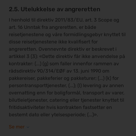
2.5. Utelukkelse av angreretten
I henhold til direktiv 2011/83/EU, art. 3 Scope og
art. 16 Unntak fra angreretten, er både
reisetjenestene og våre formidlingsgebyr knyttet til
disse reisetjenestene ikke kvalifisert for
angreretten. Ovennevnte direktiv er beskrevet i
artikkel 3 (3): «Dette direktiv får ikke anvendelse på
kontrakter: (...) (g) som faller innenfor rammen av
rådsdirektiv 90/314/EØF av 13. juni 1990 om
pakkereiser, pakkeferier og pakketurer; (...) (k) for
persontransporttjenester, (...); (l) levering av annen
overnatting enn for boligformål, transport av varer,
bilutleietjenester, catering eller tjenester knyttet til
fritidsaktiviteter hvis kontrakten fastsetter en
bestemt dato eller ytelsesperiode; (...)».