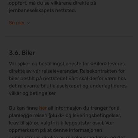
oppført, må du se vilkårene direkte på
jernbaneselskapets nettsted.
3.6. Biler
Vår søke- og bestillingstjeneste for «Biler» leveres
direkte av vår reiseleverandør. Reisekontrakten for
biler bestilt på nettstedet vårt skal derfor være hos
det relevante bilutleieselskapet og underlagt deres
vilkår og betingelser.
Du kan finne
her
all informasjon du trenger for å
planlegge reisen (plukk- og leveringsbetingelser,
krav til sjåfør, valgfritt tilleggsutstyr osv.). Vær
oppmerksom på at denne informasjonen
administreres direkte av reiseleverandøren, og det