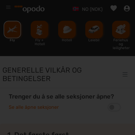
%
NO (NOK)
Fly
Fly + 
Hotell
Leiebil
Feriehus 
Hotell
og 
leiligheter
GENERELLE VILKÅR OG
BETINGELSER
Trenger du å se alle seksjoner åpne?
Se alle åpne seksjoner