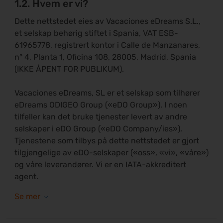
1.2. Hvem er vi?
Dette nettstedet eies av Vacaciones eDreams S.L.,
et selskap behørig stiftet i Spania, VAT ESB-
61965778, registrert kontor i Calle de Manzanares,
n° 4, Planta 1, Oficina 108, 28005, Madrid, Spania
(IKKE ÅPENT FOR PUBLIKUM).
Vacaciones eDreams, SL er et selskap som tilhører
eDreams ODIGEO Group («eDO Group»). I noen
tilfeller kan det bruke tjenester levert av andre
selskaper i eDO Group («eDO Company/ies»).
Tjenestene som tilbys på dette nettstedet er gjort
tilgjengelige av eDO-selskaper («oss», «vi», «våre»)
og våre leverandører. Vi er en IATA-akkreditert
agent.